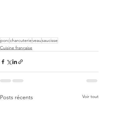
porc
charcuterie
veau
saucisse
Cuisine française
Voir tout
Posts récents