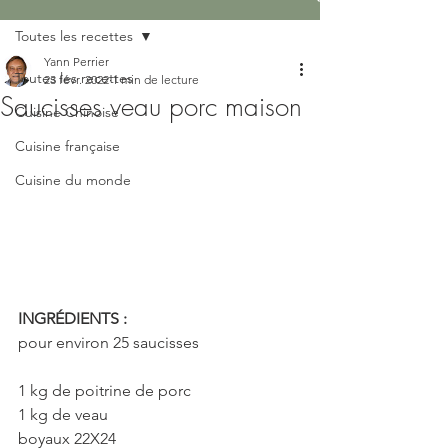
Toutes les recettes
Yann Perrier
Toutes les recettes
23 févr. 2022
1 min de lecture
Saucisses veau porc maison
Cuisine Chinoise
Cuisine française
Cuisine du monde
INGRÉDIENTS :
pour environ 25 saucisses
1 kg de poitrine de porc
1 kg de veau
boyaux 22X24