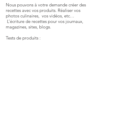
Nous pouvons à votre demande créer des
recettes avec vos produits. Réaliser vos
photos culinaires, vos vidéos, etc…
L’écriture de recettes pour vos journaux,
magazines, sites, blogs.
Tests de produits :
Si vous désirez que nous testions vos
produits culinaires, ingrédients,
électroménager, livres, nous en serons
ravis et cela permet de les faire découvrir
à nos visiteurs.
Nous contacter
Copyright © 2018 - Couverts et Baguettes - Tous
droits réservés.
© 2018 -
CGU
-
CONTACT
-
DEVENEZ PARTENAIRES -