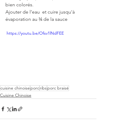
bien colorés.
Ajouter de l’eau  et cuire jusqu'à 
évaporation au ¾ de la sauce
 https://youtu.be/Ofsv1lNdFEE
cuisine chinoise
porc
ribs
porc braisé
Cuisine Chinoise