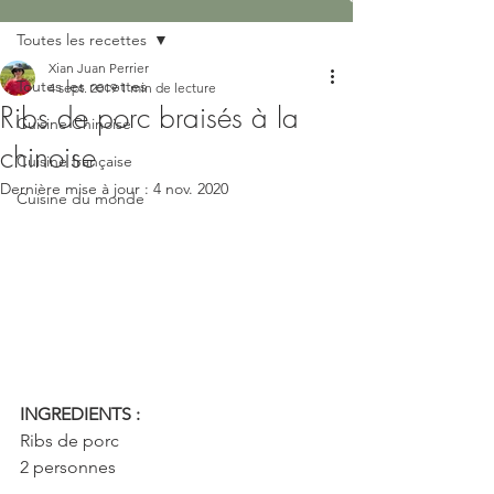
Toutes les recettes
Xian Juan Perrier
Toutes les recettes
4 sept. 2019
1 min de lecture
Ribs de porc braisés à la
Cuisine Chinoise
chinoise
Cuisine française
Dernière mise à jour :
4 nov. 2020
Cuisine du monde
INGREDIENTS :
Ribs de porc
2 personnes