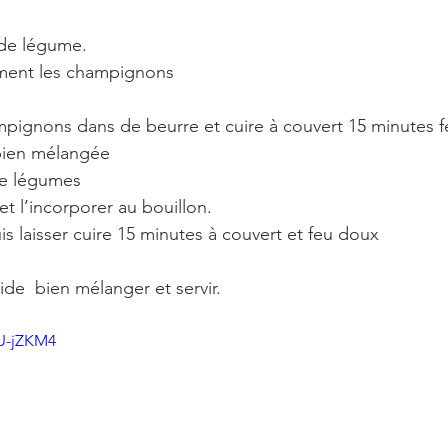
Préparer le bouillon de légume.	
Laver et couper finement les champignons	
ampignons dans de beurre et cuire à couvert 15 minutes 
 bien mélangée
de légumes
t l’incorporer au bouillon.
uis laisser cuire 15 minutes à couvert et feu doux 
ide  bien mélanger et servir.
bU-jZKM4