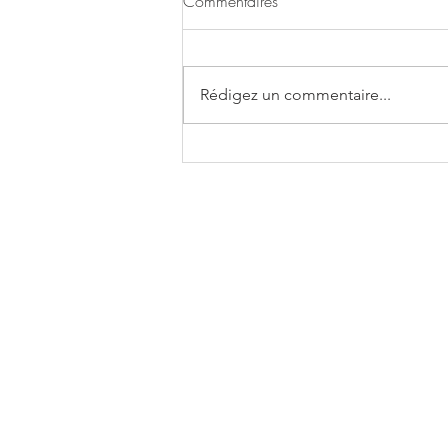
Commentaires
Rédigez un commentaire...
Soupe de fanes de carottes et
céleri