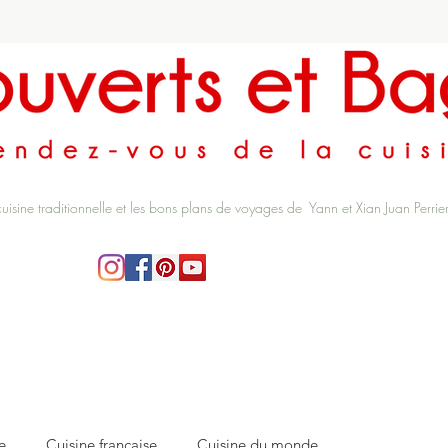
cuisine traditionnelle et les bons plans de voyages de Yann et Xian Juan Perrie
e
Cuisine française
Cuisine du monde