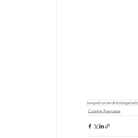
soupe
coriandre
otage
vel
Cuisine française