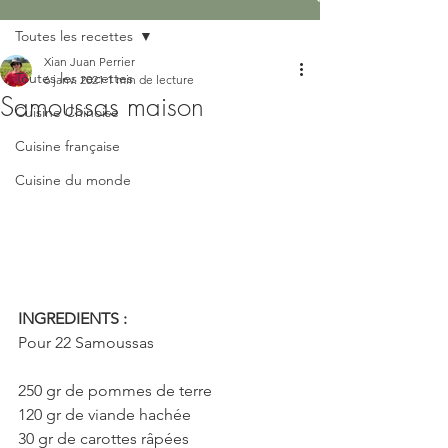
Toutes les recettes
Xian Juan Perrier
Toutes les recettes
6 janv. 2021
1 min de lecture
Samoussas maison
Cuisine Chinoise
Cuisine française
Cuisine du monde
INGREDIENTS : 
Pour 22 Samoussas
250 gr de pommes de terre
120 gr de viande hachée
30 gr de carottes râpées