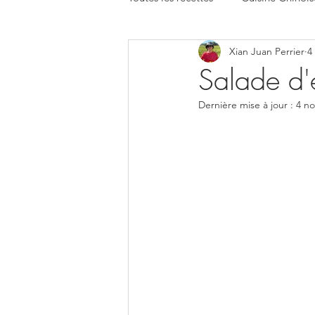
Xian Juan Perrier
4
Salade d'
Dernière mise à jour :
4 no