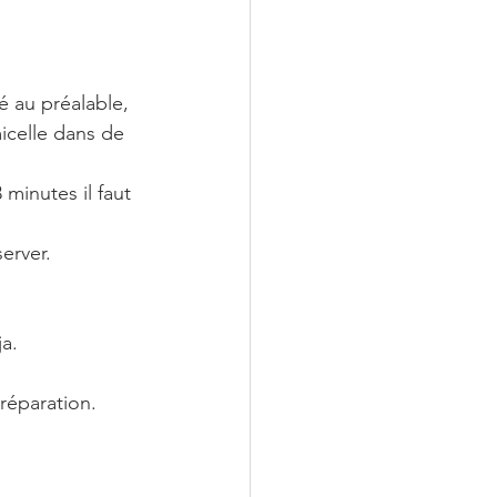
é au préalable, 
micelle dans de 
 minutes il faut 
erver.
ja.
préparation.