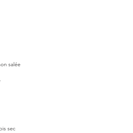
non salée
é
ois sec