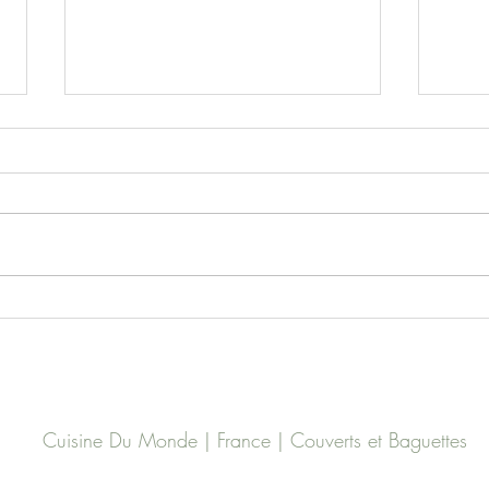
Porc 
Courgettes à l’œuf et à la
vapeur
Cuisine Du Monde | France | Couverts et Baguettes