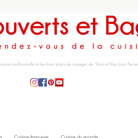
cuisine traditionnelle et les bons plans de voyages de Yann et Xian Juan Perrie
e
Cuisine française
Cuisine du monde