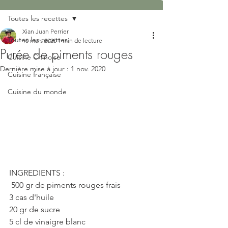
Toutes les recettes
Xian Juan Perrier
Toutes les recettes
10 mars 2020
1 min de lecture
Purée de piments rouges
Cuisine Chinoise
Dernière mise à jour :
1 nov. 2020
Cuisine française
Cuisine du monde
INGREDIENTS :
 500 gr de piments rouges frais 
3 cas d'huile 
20 gr de sucre 
5 cl de vinaigre blanc 