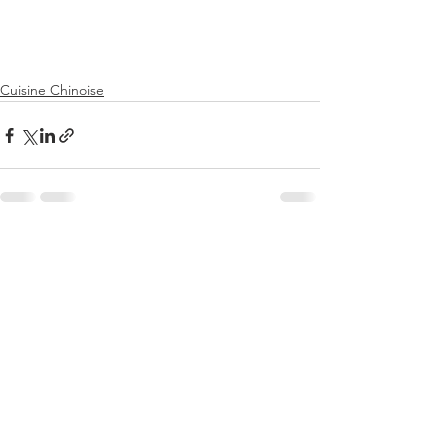
Cuisine Chinoise
Voir tout
Posts récents