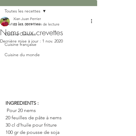
Toutes les recettes
Xian Juan Perrier
Toutes les recettes
22 oct. 2019
1 min de lecture
Nems aux crevettes
Cuisine Chinoise
Dernière mise à jour :
1 nov. 2020
Cuisine française
Cuisine du monde
INGREDIENTS :
 Pour 20 nems
20 feuilles de pâte à nems
30 cl d'huile pour friture
100 gr de pousse de soja