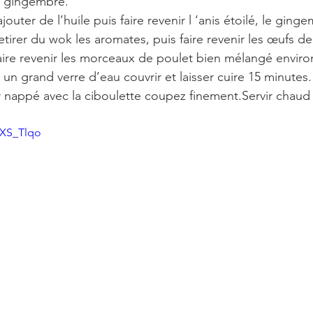
e gingembre.
uter de l’huile puis faire revenir l ‘anis étoilé, le ginge
etirer du wok les aromates, puis faire revenir les œufs de 
 faire revenir les morceaux de poulet bien mélangé enviro
un grand verre d’eau couvrir et laisser cuire 15 minutes.
 nappé avec la ciboulette coupez finement.Servir chaud
VXS_Tlqo