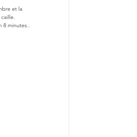
mbre et la 
caille.
n 8 minutes..
 