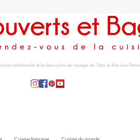
cuisine traditionnelle et les bons plans de voyages de Yann et Xian Juan Perrie
e
Cuisine française
Cuisine du monde