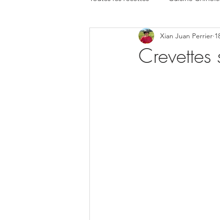
Xian Juan Perrier
1
Crevettes 