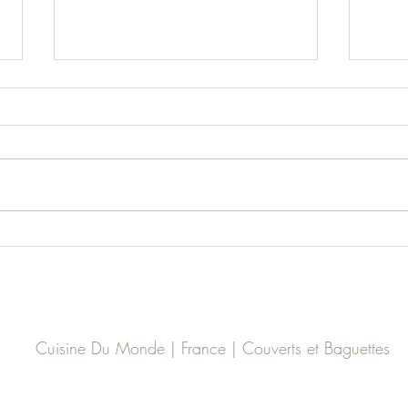
Porc 
Courgettes à l’œuf et à la
vapeur
Cuisine Du Monde | France | Couverts et Baguettes