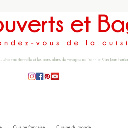
cuisine traditionnelle et les bons plans de voyages de Yann et Xian Juan Perrie
e
Cuisine française
Cuisine du monde