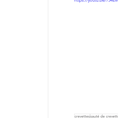
https://youtu.be/754
crevettes
sauté de crevett