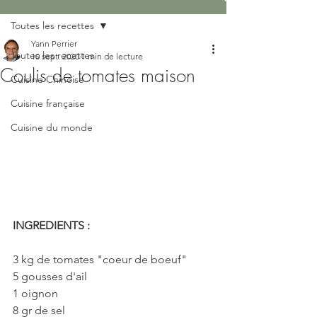
Toutes les recettes
Yann Perrier
Toutes les recettes
10 sept. 2020
1 min de lecture
Coulis de tomates maison
Cuisine Chinoise
Cuisine française
Cuisine du monde
INGREDIENTS : 
3 kg de tomates "coeur de boeuf"
5 gousses d'ail
1 oignon
8 gr de sel