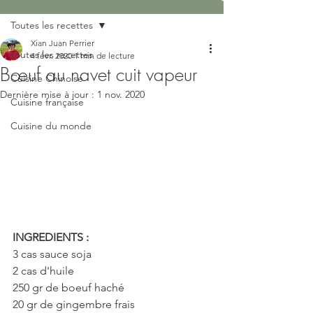
Toutes les recettes
Xian Juan Perrier
Toutes les recettes
4 févr. 2020
1 min de lecture
Bœuf au navet cuit vapeur
Cuisine Chinoise
Dernière mise à jour :
1 nov. 2020
Cuisine française
Cuisine du monde
INGREDIENTS : 
3 cas sauce soja
2 cas d'huile
250 gr de boeuf haché
20 gr de gingembre frais