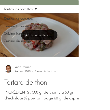
Toutes les recettes
Toutes les recettes
Cuisine Chinoise
Cuisine française
Load video
Cuisine du monde
Yann Perrier
26 nov. 2018
1 min de lecture
Tartare de thon
INGRÉDIENTS : 500 gr de thon cru 60 gr
d’échalote ½ poivron rouge 60 gr de câpres
égouttées jus d’un citron 3 cas d’huile olive
aneth...