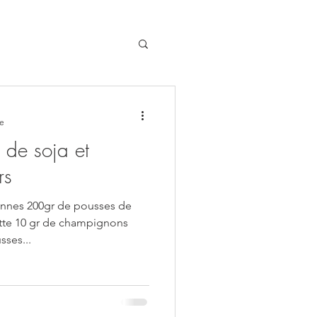
re
 de soja et
rs
nnes 200gr de pousses de
ette 10 gr de champignons
sses...