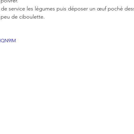
 poivrer.
 de service les légumes puis déposer un œuf poché dessu
 peu de ciboulette.
hIQN9IM