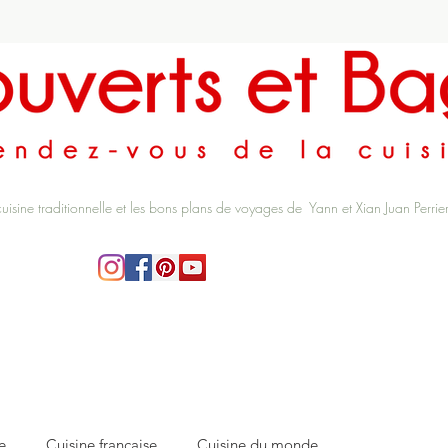
cuisine traditionnelle et les bons plans de voyages de Yann et Xian Juan Perrie
e
Cuisine française
Cuisine du monde