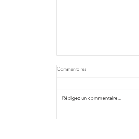
Commentaires
Rédigez un commentaire...
Soupe de fanes de carottes et
céleri