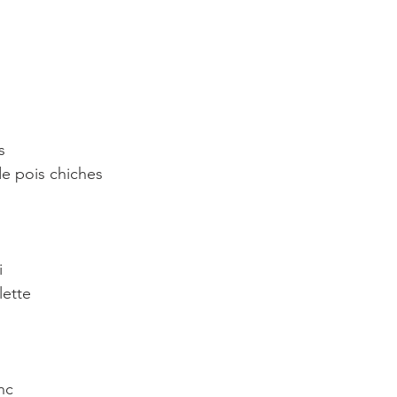
s
de pois chiches
i
lette
nc