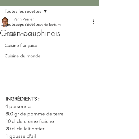
Toutes les recettes
Yann Perrier
Toutes les recettes
4 sept. 2019
1 min de lecture
Gratin dauphinois
Cuisine Chinoise
Cuisine française
Cuisine du monde
INGRÉDIENTS :
4 personnes
800 gr de pomme de terre
10 cl de crème fraiche
20 cl de lait entier
1 gousse d'ail