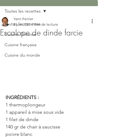
Toutes les recettes
Yann Perrier
Toutes les recettes
2 juin 2021
1 min de lecture
Escalope de dinde farcie
Cuisine Chinoise
Cuisine française
Cuisine du monde
INGRÉDIENTS : 
1 thermoplongeur
1 appareil à mise sous vide
1 filet de dinde
140 gr de chair à saucisse
poivre blanc