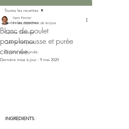
Toutes les recettes
Yann Perrier
Toutes les recettes
7 mars 2020
2 min de lecture
Blanc de poulet
Cuisine Chinoise
pamplemousse et purée
Cuisine française
citronnée.
Cuisine du monde
Dernière mise à jour :
9 mai 2020
INGREDIENTS 
: 